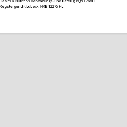
Health & Nutrition Verwaltungs- und Beteiligungs GmbH
Registergericht Lübeck: HRB 12275 HL