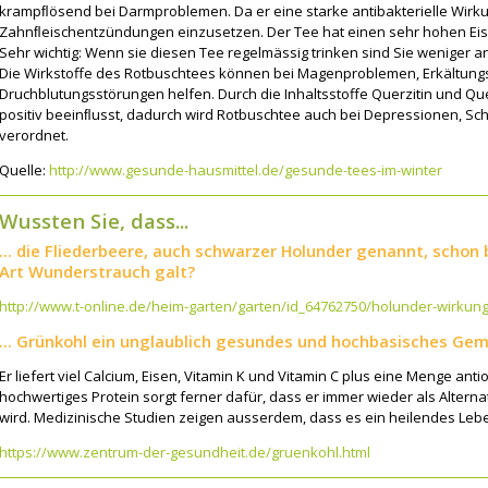
krampﬂösend bei Darmproblemen. Da er eine starke antibakterielle Wirkun
Zahnﬂeischentzündungen einzusetzen. Der Tee hat einen sehr hohen Eise
Sehr wichtig: Wenn sie diesen Tee regelmässig trinken sind Sie weniger an
Die Wirkstoffe des Rotbuschtees können bei Magenproblemen, Erkältung
Druchblutungsstörungen helfen. Durch die Inhaltsstoffe Querzitin und Qu
positiv beeinﬂusst, dadurch wird Rotbuschtee auch bei Depressionen, S
verordnet.
Quelle:
http://www.gesunde-hausmittel.de/gesunde-tees-im-winter
Wussten Sie, dass...
... die Fliederbeere, auch schwarzer Holunder genannt, schon
Art Wunderstrauch galt?
http://www.t-online.de/heim-garten/garten/id_64762750/holunder-wirkung-
... Grünkohl ein unglaublich gesundes und hochbasisches Gem
Er liefert viel Calcium, Eisen, Vitamin K und Vitamin C plus eine Menge an
hochwertiges Protein sorgt ferner dafür, dass er immer wieder als Altern
wird. Medizinische Studien zeigen ausserdem, dass es ein heilendes Leben
https://www.zentrum-der-gesundheit.de/gruenkohl.html