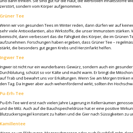
und dann trinken. Sie sind gut für die Haut, die wertvollen Inhaltsstoffe 
zerstört, sondern vom Körper aufgenommen.
Grüner Tee
Wenn wir von gesunden Tees im Winter reden, dann dürfen wir auf keinen
sehr viele Antioxidantien, also Wirkstoffe, die unser Immunstem stärken.
beimischt, dann verbessert das die Fähigkeit des Körper, die im Grünen T
aufzunehmen. Forschungen haben ergeben, dass Grüner Tee – regelmässi
stärkt, die besonders gut gegen Krebs und Herzinfarkt helfen.
Ingwer Tee
Ingwer ist nicht nur ein wunderbares Gewürz, sondern auch ein gesunder T
Durchblutung, schützt so vor Kälte und macht warm. Er bringt die Mitocho
auf Trab und bewahrt uns vor Erkältungen. Wenn Sie am Morgen trinken we
den Tag. Da Ingwer aber auch wehenfördernd wirkt, sollten ihn Hochschwa
Pu-Erh-Tee
Pu-Erh-Tee wird erst nach vielen Jahre Lagerung in Kellerräumen genosse
und die Milz. Auch auf die Bauchspeicheldrüse hat er eine positive Wirkung.
Blutzuckerspiegel konstant zu halten und die Gier nach Süssigkeiten zu 
Kamillentee
Wenn es um Blähungen, Magenschmerzen oder auch Durchfall geht, dann 