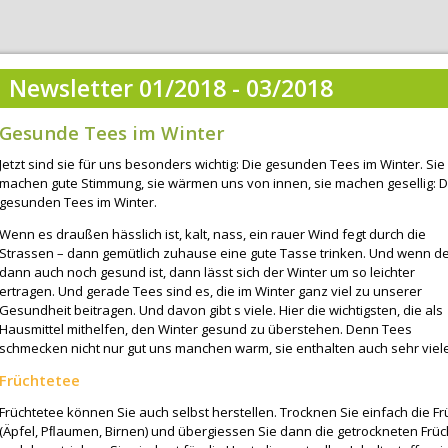
Newsletter 01/2018 - 03/2018
Gesunde Tees im Winter
Jetzt sind sie für uns besonders wichtig: Die gesunden Tees im Winter. Sie
machen gute Stimmung, sie wärmen uns von innen, sie machen gesellig: D
gesunden Tees im Winter.
Wenn es draußen hässlich ist, kalt, nass, ein rauer Wind fegt durch die
Strassen – dann gemütlich zuhause eine gute Tasse trinken. Und wenn d
dann auch noch gesund ist, dann lässt sich der Winter um so leichter
ertragen. Und gerade Tees sind es, die im Winter ganz viel zu unserer
Gesundheit beitragen. Und davon gibt s viele. Hier die wichtigsten, die als
Hausmittel mithelfen, den Winter gesund zu überstehen. Denn Tees
schmecken nicht nur gut uns manchen warm, sie enthalten auch sehr viel
Früchtetee
Früchtetee können Sie auch selbst herstellen. Trocknen Sie einfach die 
(Äpfel, Pﬂaumen, Birnen) und übergiessen Sie dann die getrockneten Frü