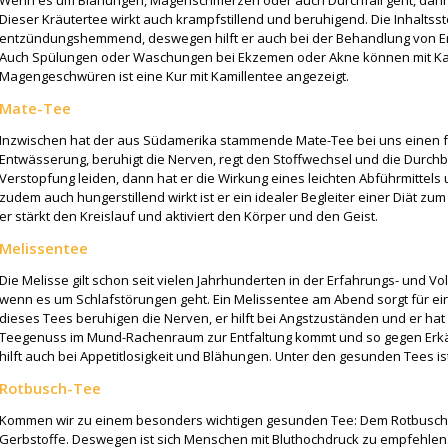
Dieser Kräutertee wirkt auch krampfstillend und beruhigend. Die Inhaltsst
entzündungshemmend, deswegen hilft er auch bei der Behandlung von
Auch Spülungen oder Waschungen bei Ekzemen oder Akne können mit Kam
Magengeschwüren ist eine Kur mit Kamillentee angezeigt.
Mate-Tee
Inzwischen hat der aus Südamerika stammende Mate-Tee bei uns einen fest
Entwässerung, beruhigt die Nerven, regt den Stoffwechsel und die Durch
Verstopfung leiden, dann hat er die Wirkung eines leichten Abführmittels u
zudem auch hungerstillend wirkt ist er ein idealer Begleiter einer Diät zu
er stärkt den Kreislauf und aktiviert den Körper und den Geist.
Melissentee
Die Melisse gilt schon seit vielen Jahrhunderten in der Erfahrungs- und Vo
wenn es um Schlafstörungen geht. Ein Melissentee am Abend sorgt für eine
dieses Tees beruhigen die Nerven, er hilft bei Angstzuständen und er hat 
Teegenuss im Mund-Rachenraum zur Entfaltung kommt und so gegen Erkält
hilft auch bei Appetitlosigkeit und Blähungen. Unter den gesunden Tees ist 
Rotbusch-Tee
Kommen wir zu einem besonders wichtigen gesunden Tee: Dem Rotbuschtee
Gerbstoffe. Deswegen ist sich Menschen mit Bluthochdruck zu empfehlen