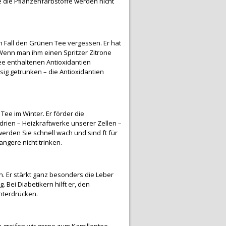
wie die Pﬂanzenfarbstoffe werden nicht
 Fall den Grünen Tee vergessen. Er hat
 Wenn man ihm einen Spritzer Zitrone
ee enthaltenen Antioxidantien
g getrunken – die Antioxidantien
ee im Winter. Er förder die
ndrien – Heizkraftwerke unserer Zellen –
rden Sie schnell wach und sind ft für
ngere nicht trinken.
n. Er stärkt ganz besonders die Leber
 Bei Diabetikern hilft er, den
unterdrücken.
greifen wir gerne zum Kamillentee.