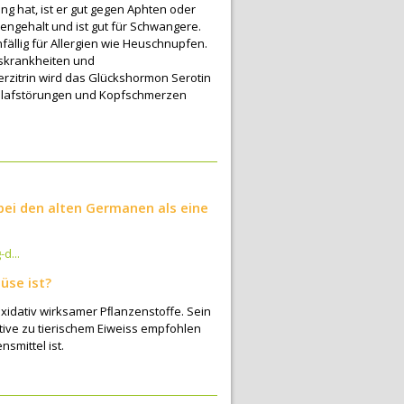
g hat, ist er gut gegen Aphten oder
ngehalt und ist gut für Schwangere.
fällig für Allergien wie Heuschnupfen.
skrankheiten und
erzitrin wird das Glückshormon Serotin
chlafstörungen und Kopfschmerzen
 bei den alten Germanen als eine
d...
üse ist?
tioxidativ wirksamer Pﬂanzenstoffe. Sein
ative zu tierischem Eiweiss empfohlen
smittel ist.