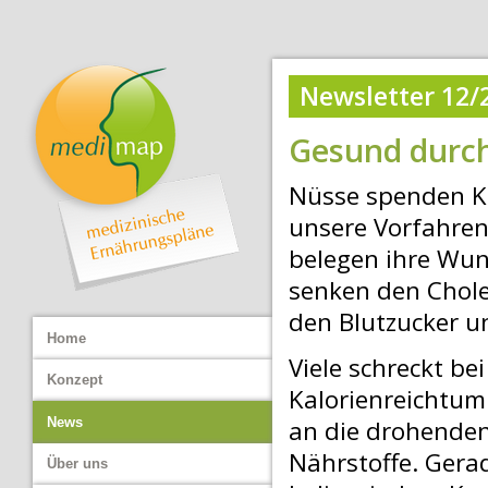
Hauptmenü
Newsletter 12/
Gesund durch
Nüsse spenden Kr
unsere Vorfahren
belegen ihre Wun
senken den Choles
den Blutzucker u
Home
Viele schreckt be
Konzept
Kalorienreichtum
an die drohenden
News
Nährstoffe. Gera
Über uns