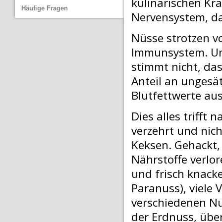
kulinarischen Kra
Häufige Fragen
Nervensystem, da
Nüsse strotzen vo
Immunsystem. Un
stimmt nicht, da
Anteil an ungesät
Blutfettwerte au
Dies alles trifft
verzehrt und nic
Keksen. Gehackt, 
Nährstoffe verlor
und frisch knacken
Paranuss), viele 
verschiedenen N
der Erdnuss, über